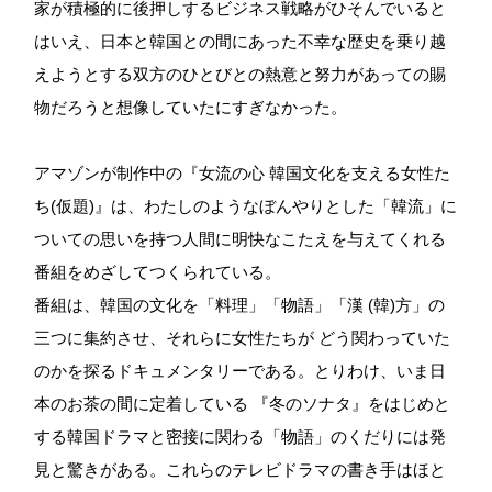
家が積極的に後押しするビジネス戦略がひそんでいると
はいえ、日本と韓国との間にあった不幸な歴史を乗り越
えようとする双方のひとびとの熱意と努力があっての賜
物だろうと想像していたにすぎなかった。
アマゾンが制作中の『女流の心 韓国文化を支える女性た
ち(仮題)』は、わたしのようなぼんやりとした「韓流」に
ついての思いを持つ人間に明快なこたえを与えてくれる
番組をめざしてつくられている。
番組は、韓国の文化を「料理」「物語」「漢 (韓)方」の
三つに集約させ、それらに女性たちが どう関わっていた
のかを探るドキュメンタリーである。とりわけ、いま日
本のお茶の間に定着している 『冬のソナタ』をはじめと
する韓国ドラマと密接に関わる「物語」のくだりには発
見と驚きがある。これらのテレビドラマの書き手はほと