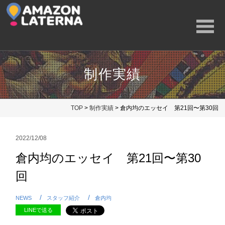
制作実績
TOP
>
制作実績
> 倉内均のエッセイ 第21回〜第30回
2022/12/08
倉内均のエッセイ 第21回〜第30
回
NEWS
スタッフ紹介
倉内均
LINEで送る