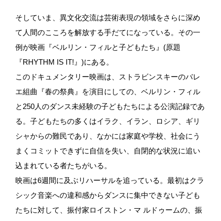
そしていま、異文化交流は芸術表現の領域をさらに深め
て人間のこころを解放する手だてになっている。その一
例が映画『ベルリン・フィルと子どもたち』(原題
『RHYTHM IS IT!』)にある。
このドキュメンタリー映画は、ストラビンスキーのバレ
エ組曲『春の祭典』を演目にしての、ベルリン・フィル
と250人のダンス未経験の子どもたちによる公演記録であ
る。子どもたちの多くはイラク、イラン、ロシア、ギリ
シャからの難民であり、なかには家庭や学校、社会にう
まくコミットできずに自信を失い、自閉的な状況に追い
込まれている者たちがいる。
映画は6週間に及ぶリハーサルを追っている。最初はクラ
シック音楽への違和感からダンスに集中できない子ども
たちに対して、振付家ロイストン・マ ルドゥームの、振