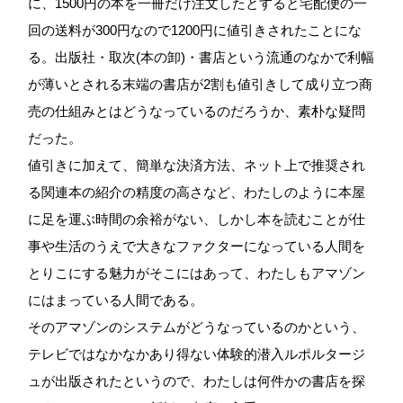
に、1500円の本を一冊だけ注文したとすると宅配便の一
回の送料が300円なので1200円に値引きされたことにな
る。出版社・取次(本の卸)・書店という流通のなかで利幅
が薄いとされる末端の書店が2割も値引きして成り立つ商
売の仕組みとはどうなっているのだろうか、素朴な疑問
だった。
値引きに加えて、簡単な決済方法、ネット上で推奨され
る関連本の紹介の精度の高さなど、わたしのように本屋
に足を運ぶ時間の余裕がない、しかし本を読むことが仕
事や生活のうえで大きなファクターになっている人間を
とりこにする魅力がそこにはあって、わたしもアマゾン
にはまっている人間である。
そのアマゾンのシステムがどうなっているのかという、
テレビではなかなかあり得ない体験的潜入ルポルタージ
ュが出版されたというので、わたしは何件かの書店を探