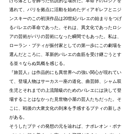
けら落としを飾った伝説的な場所だ。革命下のロシアを
逃れて、パリを拠点に活動を始めたディアギレフとニジ
ンスキーのこの初演作品は20世紀バレエの始まりをつげ
るバレエの革命であった。それは、異文化であったロシ
アの芸術がパリの芸術になった瞬間でもあった。私は、
ローラン・プティが振付家としての第一歩にこの劇場を
選んだところに、革新的バレエの血筋を受け継ごうとす
る並々ならぬ気概を感じる。
『旅芸人』は作品的にも異世界への強い関心が現れてい
て、登場人物はサーカス一座の道化、曲芸師、シャム双
生児とそれまでの上流階級のためのバレエには決して登
場することはなかった見世物小屋の芸人たちだった。そ
こに、戦後の大衆文化の到来を予感するプティの新しさ
がある。
そうしたプティの発想の元を辿れば、ナポレオン・ボナ