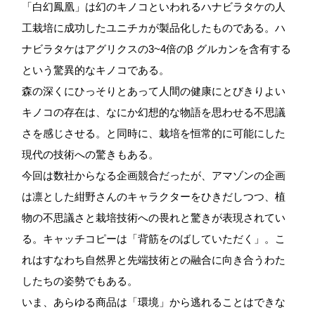
「白幻鳳凰」は幻のキノコといわれるハナビラタケの人
工栽培に成功したユニチカが製品化したものである。ハ
ナビラタケはアグリクスの3~4倍のβ グルカンを含有する
という驚異的なキノコである。
森の深くにひっそりとあって人間の健康にとびきりよい
キノコの存在は、なにか幻想的な物語を思わせる不思議
さを感じさせる。と同時に、栽培を恒常的に可能にした
現代の技術への驚きもある。
今回は数社からなる企画競合だったが、アマゾンの企画
は凛とした紺野さんのキャラクターをひきだしつつ、植
物の不思議さと栽培技術への畏れと驚きが表現されてい
る。キャッチコピーは「背筋をのばしていただく」。こ
れはすなわち自然界と先端技術との融合に向き合うわた
したちの姿勢でもある。
いま、あらゆる商品は「環境」から逃れることはできな