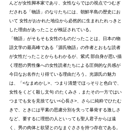
んどが女性脚本家であり、女性ならではの視点でつむぎ
だされる「物語」のなりたちには、朝鮮半島の歴史にお
いて 女性がおかれた地位から必然的に生まれたれっきと
した理由があったことが検証されている。
「物語」がそもそも女性のものだったことは、日本の物
語文学の最高峰である『源氏物語』の作者とおもな読者
が女性だったことからもわかるが、紫式 部自身が思い描
く理想の男性像への女性読者たちによる圧倒的な共感が
今日なお名作たり得ている理由だろう。光源氏の魅力
は、「<なまめかし>、つまり清楚でほっそりと色白で、
女性をくどく殺し文句 のたくみさ，またその一方ではい
つまでも女を見捨てない<心長さ>、さらに純粋でひたむ
きで、ときには平素の思慮分別を失って暴発する激しさ
など、要するに理想の人といっても聖人君子からは遠
く、男の肉体と欲望とのなまぐささを持つ存在である。