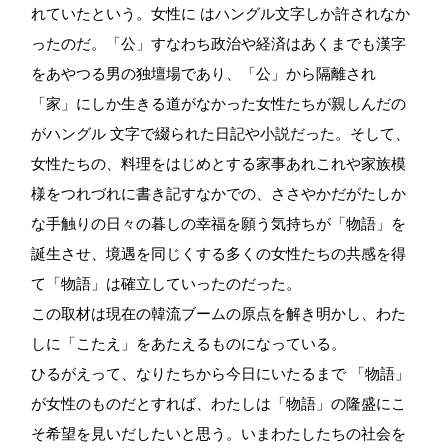
れていたという。女性に はハングル文字しか許されなか
ったのだ。「公」すなわち政治や経済はあくまでも漢字
をあやつる男の独壇場であり、「公」から隔離され
「家」にしか生きる道がなかった女性たちが親しんだの
がハングル 文字で綴られた日記や小説だった。そして、
女性たちの、料理をはじめとする家事あれこれや家族模
様をつれづれに書き記すなかでの、ささやかだがたしか
な手触りの日々の暮しの幸福を願う気持ちが「物語」を
誕生させ、境遇を同じくする多くの女性たちの共感を得
て「物語」は確立していったのだった。
この取材は現在の韓流ブームの原点を解き明かし、わた
しに「こたえ」をあたえるものになっている。
ひるがえって、なりたちから今日にいたるまで 「物語」
が女性のものだとすれば、わたしは「物語」の隆盛にこ
そ希望を見いだしたいと思う。いまわたしたちの社会を