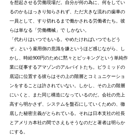
を想起させる労働現場だ。自分が何の為に、何をしてい
るのかもはっきり知らされず、ただ大きな流れの歯車の
一員として、すり切れるまで働かされる労働者たち。彼
らは単なる「労働機械」で しかない。
「代わりはいつでもいる。やめたければいつでもどう
ぞ」という雇用側の意識を嫌というほど感じながら、し
かし、時給900円のために黙々とピッキングという単純作
業に従事するアマゾンのアルバイトたち。ピラミッドの
底辺に位置する彼らはその上の階層とコミュニケーショ
ンをすることは許されていない。しかし、その上の階層
にいくと、また同じ構造になっているのだ。会社の売上
高すら明かさず、システムを盤石にしていくための、徹
底した秘密主義がとられている。それは日本支社の社長
とアメリカ本社の間でさえもそうなのだと著者は明らか
にする。