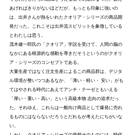
あげればきりがないほどだが、もっとも印象に強いの
は、出井さんが熱をいれたクオリア・シリーズの商品開
発だった。これこそは出井流スピリットを象徴している
とわたしは思う。
茂木健一郎氏の「クオリア」学説を受けて、人間の脳の
なかにある根源的な感動を導きだそうというのがクオリ
ア・シリーズのコンセプトである。
大量生産ではなく注文生産によるこの商品群は、デジタ
ル環境が整いつつあるなか、「薄い・軽い・ 安い」がも
てはやされる時代にあえてアンチ・テーゼともいえる
「厚い・重い・高い」という高級本物 志向の追求だっ
た。それゆえ、これらは一般向け商品として爆発に売れ
るものにはならないだろうとだれもが考えたにちがいな
い。
しかし、クオリア・シリーズの発想そのものには、時代