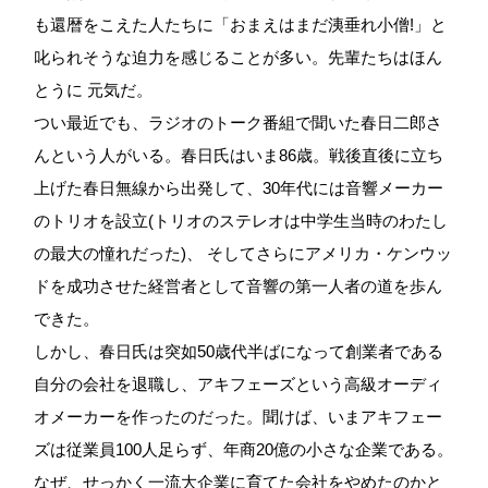
も還暦をこえた人たちに「おまえはまだ洟垂れ小僧!」と
叱られそうな迫力を感じることが多い。先輩たちはほん
とうに 元気だ。
つい最近でも、ラジオのトーク番組で聞いた春日二郎さ
んという人がいる。春日氏はいま86歳。戦後直後に立ち
上げた春日無線から出発して、30年代には音響メーカー
のトリオを設立(トリオのステレオは中学生当時のわたし
の最大の憧れだった)、 そしてさらにアメリカ・ケンウッ
ドを成功させた経営者として音響の第一人者の道を歩ん
できた。
しかし、春日氏は突如50歳代半ばになって創業者である
自分の会社を退職し、アキフェーズという高級オーディ
オメーカーを作ったのだった。聞けば、いまアキフェー
ズは従業員100人足らず、年商20億の小さな企業である。
なぜ、せっかく一流大企業に育てた会社をやめたのかと