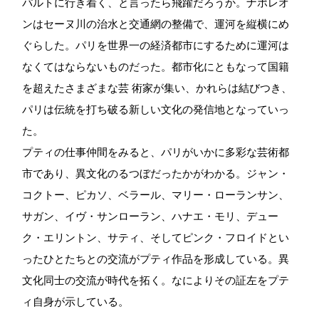
パルトに行き着く、と言ったら飛躍だろうか。ナポレオ
ンはセーヌ川の治水と交通網の整備で、運河を縦横にめ
ぐらした。パリを世界一の経済都市にするために運河は
なくてはならないものだった。都市化にともなって国籍
を超えたさまざまな芸 術家が集い、かれらは結びつき、
パリは伝統を打ち破る新しい文化の発信地となっていっ
た。
プティの仕事仲間をみると、パリがいかに多彩な芸術都
市であり、異文化のるつぼだったかがわかる。ジャン・
コクトー、ピカソ、ベラール、マリー・ローランサン、
サガン、イヴ・サンローラン、ハナエ・モリ、デュー
ク・エリントン、サティ、そしてピンク・フロイドとい
ったひとたちとの交流がプティ作品を形成している。異
文化同士の交流が時代を拓く。なによりその証左をプテ
ィ自身が示している。