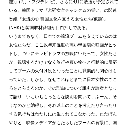
題)』(2月・フジテレ ビ)、さらに4月に放送が予定されて
いる、韓国ドラマ『宮廷女官チャングムの誓い』の関連
番組『女流の心 韓国文化を支える女性たち(仮題)』
(NHK)と韓国取材番組が目白押しである。
いうまでもなく、日本での韓流ブームを支えているのは
女性たちだ。ここ数年来温度の高い韓国製の映画がヒッ
トし、ついにテレビドラマの放映にいたって、女性たち
が、視聴するだけでなく旅行や買い物へと行動的に反応
してブームの火付け役となったことに職業的な関心はも
っていた。しかし、なぜこれほどまでに日本女性のここ
ろをとらえるのか、その理由について誰もが論者となっ
て語り、いちいちもっともな説明を聞いて、ふーん、そ
うなのかと納得し、それ以上のことを考えたり言ったり
する気持ちはわたしには生まれてこなかった。ただぼん
やりと、映像メディアがもたらしたブームの背景に、国