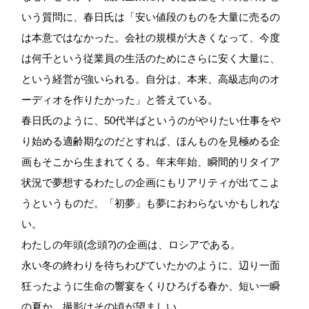
いう質問に、春日氏は「安い値段のものを大量に売るの
は本意ではなかった。会社の規模が大きくなって、今度
は何千という従業員の生活のためにさらに安く大量に、
という経営が強いられる。自分は、本来、高級志向のオ
ーディオを作りたかった」と答えている。
春日氏のように、50代半ばというのがやりたい仕事をや
り始める適齢期なのだとすれば、ほんものを見極める企
画もそこから生まれてくる。年末年始、瞬間的リタイア
状況で夢想するわたしの企画にもリアリティが出てこよ
うというものだ。「初夢」も夢におわらないかもしれな
い。
わたしの年頭(念頭?)の企画は、ロシアである。
永い冬の終わりを待ちわびていたかのように、辺り一面
狂ったように生命の響宴をくりひろげる春か、短い一瞬
の夏か、撮影はその頃が望ましい。