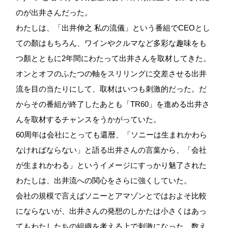
のが出井さんだった。
わたしは、「出井伸之 私の流儀」という番組でCEOとし
ての顏はもちろん、ワインやクルマなど多彩な趣味をも
つ顏とともに2年間にわたって出井さんを取材してきた。
オンとオフのふたつの軸をスリリングに交差させる出井
流を目の当たりにして、取材はいつも刺激的だった。だ
からその番組が終了したあとも「TR60」を進める出井さ
んを取材するチャンスをうかがっていた。
60周年は会社にとっても還暦、「ソニーは生まれかわら
なければならない」と語る出井さんの言葉から、「会社
が生まれかわる」というイメージにすっかり魅了された
わたしは、出井流への関心をさらに強くしていた。
会社の規模で言えばソニーとアマゾンとではおよそ比較
にならないが、出井さんの発想のしかたは小さくはあっ
てもわたしたちの組織を考える上で刺激になった。数え