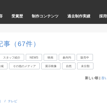
容
受賞歴
制作コンテンツ
過去制作実績
採用
記事（67件）
スタッフ紹介
NEWS
映画
倉内均
販売中
お城
その他のメディア
展示映像
自然
未分類
新しい順 |
古
組
テレビ