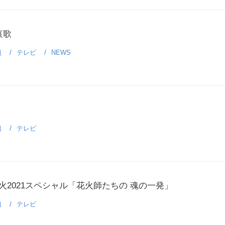
哀歌
組
テレビ
NEWS
組
テレビ
火2021スペシャル「花火師たちの 魂の一発」
組
テレビ