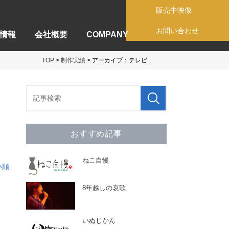
販売中映像
お問い合わせ
情報
会社概要
COMPANY
TOP
>
制作実績
> アーカイブ：テレビ
おすすめ記事
ねこ自慢
い順
8年越しの哀歌
いぬじかん