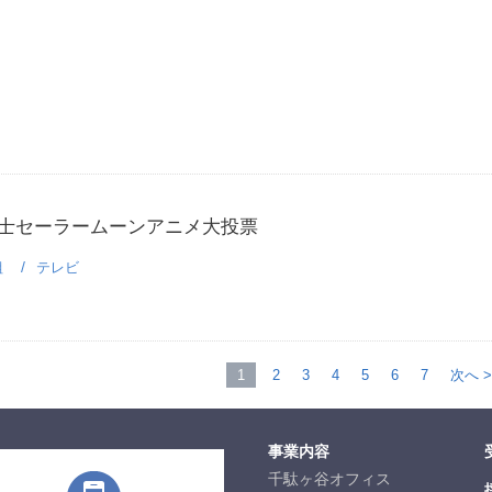
士セーラームーンアニメ大投票
組
テレビ
1
2
3
4
5
6
7
次へ >
事業内容
千駄ヶ谷オフィス