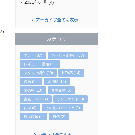
2021年04月 (4)
アーカイブ全てを表示
の
カテゴリ
テレビ (67)
スペシャル番組 (37)
レギュラー番組 (35)
スタッフ紹介 (18)
NEWS (14)
映画 (11)
倉内均 (11)
販売中 (10)
新着素材 (5)
書籍・DVD (4)
オンデマンド (3)
お城 (3)
その他のメディア (2)
展示映像 (2)
自然 (2)
カテゴリ全てを表示