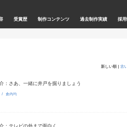
容
受賞歴
制作コンテンツ
過去制作実績
採用
新しい順 |
古
介：さあ、一緒に井戸を掘りましょう
倉内均
介：テレビの外まで面白く…