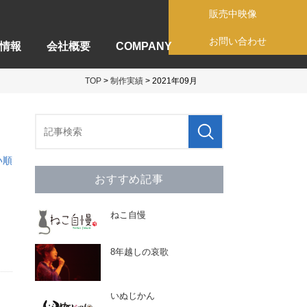
販売中映像
お問い合わせ
情報
会社概要
COMPANY
TOP
>
制作実績
> 2021年09月
い順
おすすめ記事
ねこ自慢
8年越しの哀歌
いぬじかん