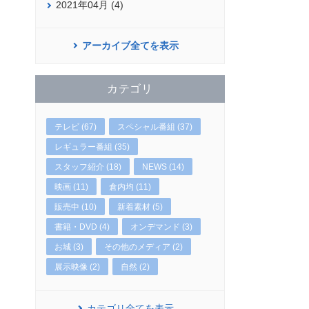
2021年04月 (4)
アーカイブ全てを表示
カテゴリ
テレビ (67)
スペシャル番組 (37)
レギュラー番組 (35)
スタッフ紹介 (18)
NEWS (14)
映画 (11)
倉内均 (11)
販売中 (10)
新着素材 (5)
書籍・DVD (4)
オンデマンド (3)
お城 (3)
その他のメディア (2)
展示映像 (2)
自然 (2)
カテゴリ全てを表示