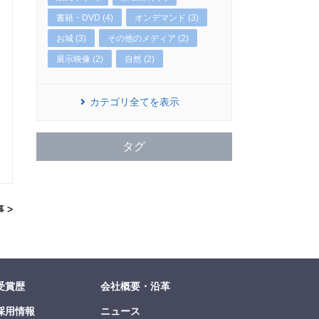
書籍・DVD (4)
オンデマンド (3)
お城 (3)
その他のメディア (2)
展示映像 (2)
自然 (2)
カテゴリ全てを表示
タグ
 >
受賞歴
会社概要・沿革
採用情報
ニュース