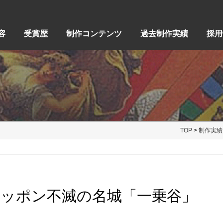
容
受賞歴
制作コンテンツ
過去制作実績
採用
TOP
>
制作実績
ッポン不滅の名城「一乗谷」