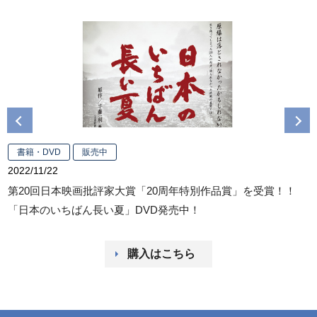
Previous
Next
書籍・DVD
販売中
2022/11/22
2
第20回日本映画批評家大賞「20周年特別作品賞」を受賞！！
「日本のいちばん長い夏」DVD発売中！
購入はこちら