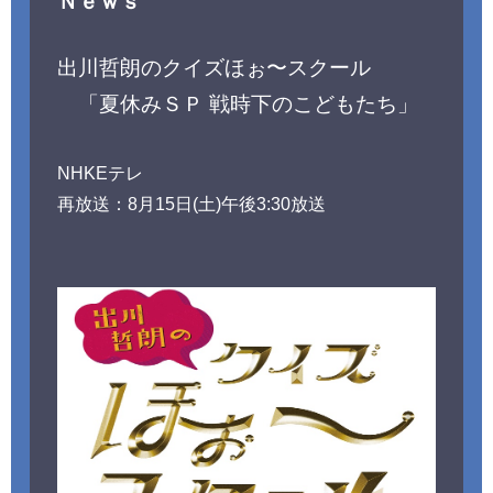
Ｎｅｗｓ
出川哲朗のクイズほぉ〜スクール
「
夏休みＳＰ 戦時下のこどもたち
」
NHKEテレ
再放送：8月15日(土)午後3:30
放送