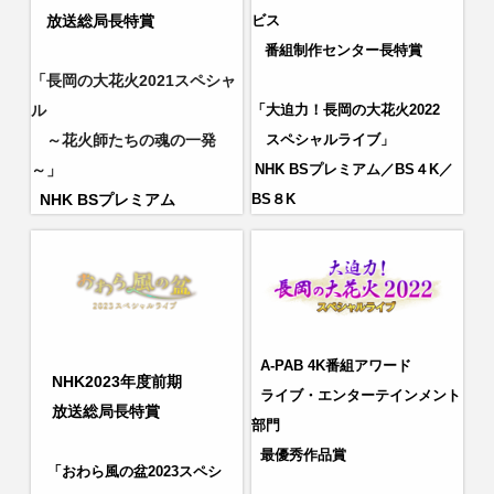
放送総局長特賞
ビス
番組制作センター長特賞
「長岡の大花火
2021
スペシャ
ル
「大迫力！長岡の大花火2022
～花火師たちの魂の一発
スペシャルライブ
」
～」
NHK BSプレミアム／BS４K／
NHK BSプレミアム
BS８K
A-PAB 4K番組アワード
NHK2023年度前期
ライブ・エンターテインメント
放送総局長特賞
部門
最優秀作品賞
「おわら風の盆2023スペシ