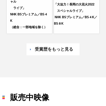
ャル
「大迫力！長岡の大花火2022
ライブ」
スペシャルライブ
」
NHK BSプレミアム
／BS４
NHK BSプレミアム／BS４K／
K
BS８K
（総合：一部地域を除く）
受賞歴をもっと見る
販売中映像