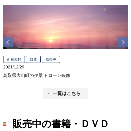
Previous
Next
新着素材
自然
販売中
2021/12/29
2
鳥取県大山町の夕景 ドローン映像
一覧はこちら
販売中の書籍・ＤＶＤ